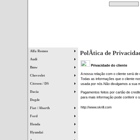
Pesquisar
Início
|
Destaques
|
Alfa Romeo
PolÃ­tica de Privacida
Audi
Privacidade do cliente
Bmw
A nossa relação com o cliente será de 
Chevrolet
Todas as informações que o cliente no
Citroen / DS
usada por nós.Não divulgamos a sua mo
Dacia
Pagamentos feitos por cartão de credit
para mais informação pode conferir o s
Dogde
http://www.skrill.com
Fiat / Abarth
Ford
Honda
Hyundai