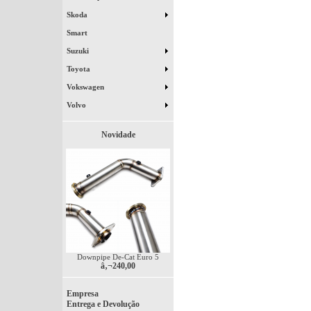
Skoda
Smart
Suzuki
Toyota
Vokswagen
Volvo
Novidade
Downpipe De-Cat Euro 5
â‚¬240,00
Empresa
Entrega e Devolução