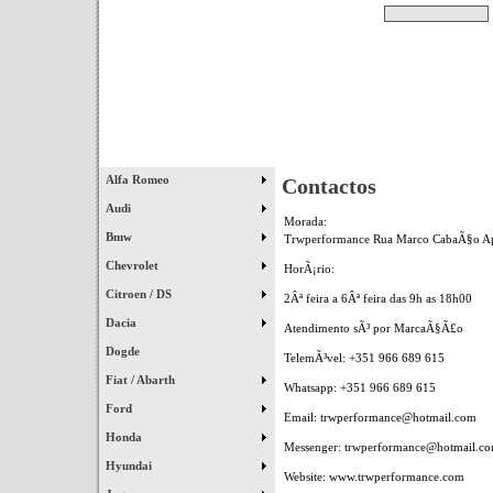
Pesquisar
Início
|
Destaques
|
Alfa Romeo
Contactos
Audi
Morada:
Bmw
Trwperformance Rua Marco CabaÃ§o Apa
Chevrolet
HorÃ¡rio:
Citroen / DS
2Âª feira a 6Âª feira das 9h as 18h00
Dacia
Atendimento sÃ³ por MarcaÃ§Ã£o
Dogde
TelemÃ³vel: +351 966 689 615
Fiat / Abarth
Whatsapp: +351 966 689 615
Ford
Email: trwperformance@hotmail.com
Honda
Messenger: trwperformance@hotmail.c
Hyundai
Website: www.trwperformance.com