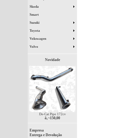
Skoda
Smart
Suzuki
Toyota
Vokswagen
Volvo
Novidade
De-Cat Pipe 172cv
â‚¬150,00
Empresa
Entrega e Devolução