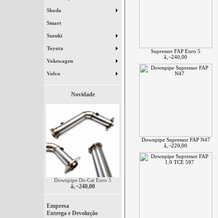
Skoda
Smart
Suzuki
Toyota
Supressor FAP Euro 5
â‚¬240,00
Vokswagen
Volvo
Novidade
Downpipe Supressor FAP N47
â‚¬220,00
Downpipe De-Cat Euro 5
â‚¬240,00
Empresa
Entrega e Devolução