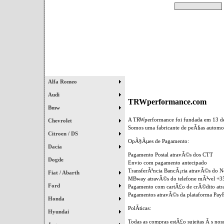
Pesquisar
Início
|
Destaques
|
Alfa Romeo
Audi
TRWperformance.com
Bmw
A TRWperformance foi fundada em 13 de
Chevrolet
Somos uma fabricante de peÃ§as automot
Citroen / DS
OpÃ§Ãµes de Pagamento:
Dacia
Pagamento Postal atravÃ©s dos CTT
Dogde
Envio com pagamento antecipado
TransferÃªncia BancÃ¡ria atravÃ©s do 
Fiat / Abarth
MBway atravÃ©s do telefone mÃ³vel +
Ford
Pagamento com cartÃ£o de crÃ©dito atr
Pagamentos atravÃ©s da plataforma PayP
Honda
PolÃ­ticas:
Hyundai
Todas as compras estÃ£o sujeitas Ã s noss