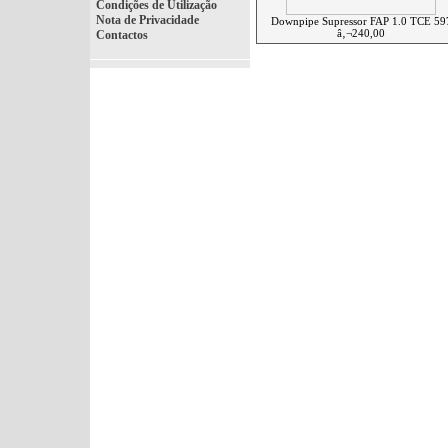
Condições de Utilização
Nota de Privacidade
Downpipe Supressor FAP 1.0 TCE 59
â‚¬240,00
Contactos