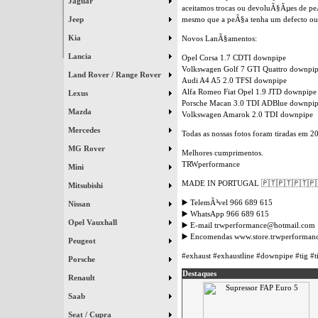
Jaguar
aceitamos trocas ou devoluÃ§Ãµes de peÃ
mesmo que a peÃ§a tenha um defecto ou r
Jeep
Kia
Novos LanÃ§amentos:
Lancia
Opel Corsa 1.7 CDTI downpipe
Volkswagen Golf 7 GTI Quattro downpi
Land Rover / Range Rover
Audi A4 A5 2.0 TFSI downpipe
Alfa Romeo Fiat Opel 1.9 JTD downpipe
Lexus
Porsche Macan 3.0 TDI ADBlue downpi
Mazda
Volkswagen Amarok 2.0 TDI downpipe
Mercedes
Todas as nossas fotos foram tiradas em 2
MG Rover
Melhores cumprimentos.
TRWperformance
Mini
MADE IN PORTUGAL 🇵🇹🇵🇹🇵🇹🇵
Mitsubishi
▶️ TelemÃ³vel 966 689 615
Nissan
▶️ WhatsApp 966 689 615
Opel Vauxhall
▶️ E-mail trwperformance@hotmail.com
▶️ Encomendas www.store.trwperforman
Peugeot
#exhaust #exhaustline #downpipe #tig #t
Porsche
Destaques
Renault
Saab
Seat / Cupra