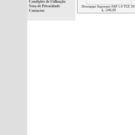
Condições de Utilização
Nota de Privacidade
Downpipe Supressor FAP 1.0 TCE 59
â‚¬240,00
Contactos