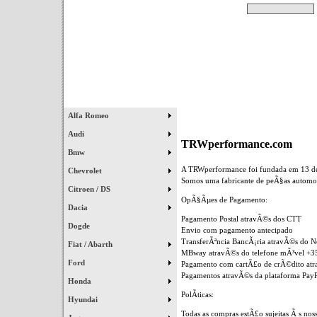
Pesquisar
Início
|
Destaques
|
Alfa Romeo
Audi
TRWperformance.com
Bmw
A TRWperformance foi fundada em 13 de
Chevrolet
Somos uma fabricante de peÃ§as automot
Citroen / DS
OpÃ§Ãµes de Pagamento:
Dacia
Pagamento Postal atravÃ©s dos CTT
Dogde
Envio com pagamento antecipado
TransferÃªncia BancÃ¡ria atravÃ©s do 
Fiat / Abarth
MBway atravÃ©s do telefone mÃ³vel +
Ford
Pagamento com cartÃ£o de crÃ©dito atr
Pagamentos atravÃ©s da plataforma PayP
Honda
PolÃ­ticas:
Hyundai
Todas as compras estÃ£o sujeitas Ã s noss