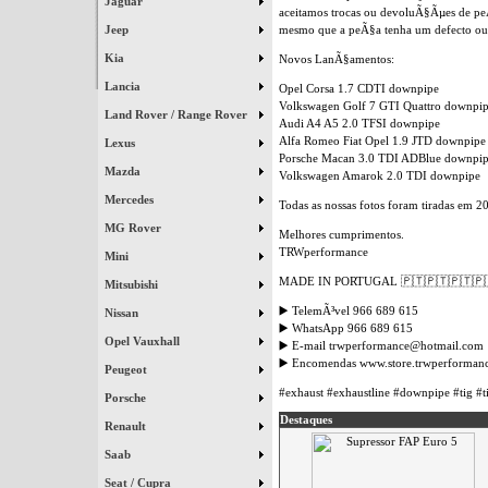
Jaguar
aceitamos trocas ou devoluÃ§Ãµes de peÃ
mesmo que a peÃ§a tenha um defecto ou r
Jeep
Kia
Novos LanÃ§amentos:
Lancia
Opel Corsa 1.7 CDTI downpipe
Volkswagen Golf 7 GTI Quattro downpi
Land Rover / Range Rover
Audi A4 A5 2.0 TFSI downpipe
Alfa Romeo Fiat Opel 1.9 JTD downpipe
Lexus
Porsche Macan 3.0 TDI ADBlue downpi
Mazda
Volkswagen Amarok 2.0 TDI downpipe
Mercedes
Todas as nossas fotos foram tiradas em 2
MG Rover
Melhores cumprimentos.
TRWperformance
Mini
MADE IN PORTUGAL 🇵🇹🇵🇹🇵🇹🇵
Mitsubishi
▶️ TelemÃ³vel 966 689 615
Nissan
▶️ WhatsApp 966 689 615
Opel Vauxhall
▶️ E-mail trwperformance@hotmail.com
▶️ Encomendas www.store.trwperforman
Peugeot
#exhaust #exhaustline #downpipe #tig #t
Porsche
Destaques
Renault
Saab
Seat / Cupra