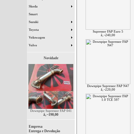
Skoda
Smart
Suzuki
Toyota
Supressor FAP Euro 5
â‚¬240,00
Vokswagen
Volvo
Novidade
Downpipe Supressor FAP N47
â‚¬220,00
Downpipe Supressor FAP 041
â‚¬190,00
Empresa
Entrega e Devolução