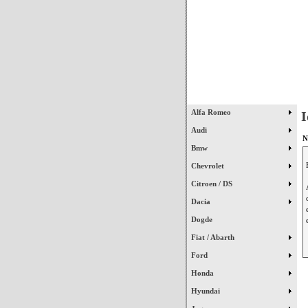
Início
Alfa Romeo
I
Audi
N
Bmw
Chevrolet
Citroen / DS
Dacia
Dogde
Fiat / Abarth
Ford
Honda
Hyundai