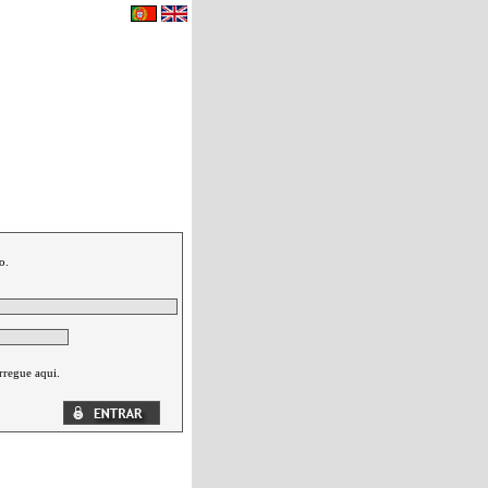
eu carrinho de compras.
|
Contactos
o.
rregue aqui.