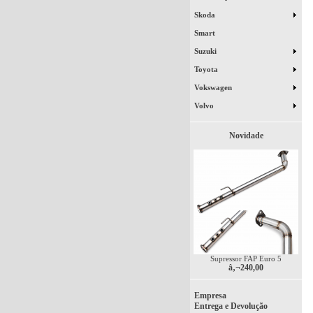
Skoda
Smart
Suzuki
Toyota
Vokswagen
Volvo
Novidade
Supressor FAP Euro 5
â‚¬240,00
Empresa
Entrega e Devolução