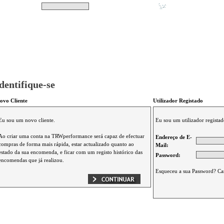
Pesquisar
Não tem produtos no s
|
Destaques
|
Promoções
|
A minha conta
dentifique-se
ovo Cliente
Utilizador Registado
Eu sou um novo cliente.
Eu sou um utilizador registad
Ao criar uma conta na TRWperformance será capaz de efectuar
Endereço de E-
compras de forma mais rápida, estar actualizado quanto ao
Mail:
estado da sua encomenda, e ficar com um registo histórico das
Password:
encomendas que já realizou.
Esqueceu a sua Password? Ca