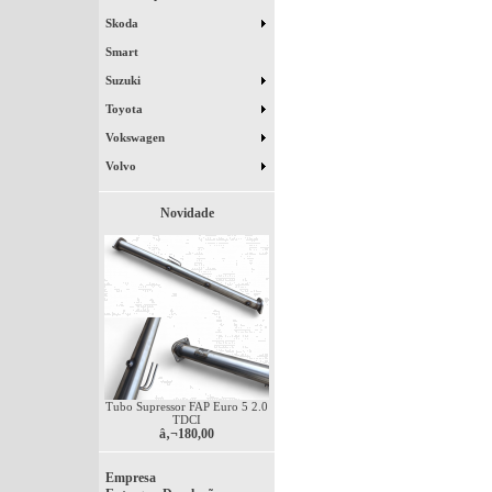
Skoda
Smart
Suzuki
Toyota
Vokswagen
Volvo
Novidade
Tubo Supressor FAP Euro 5 2.0
TDCI
â‚¬180,00
Empresa