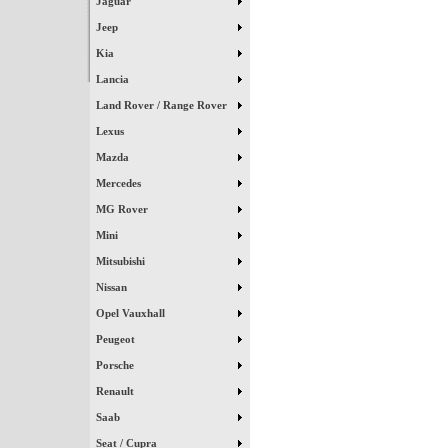
Jaguar
Jeep
Kia
Lancia
Land Rover / Range Rover
Lexus
Mazda
Mercedes
MG Rover
Mini
Mitsubishi
Nissan
Opel Vauxhall
Peugeot
Porsche
Renault
Saab
Seat / Cupra