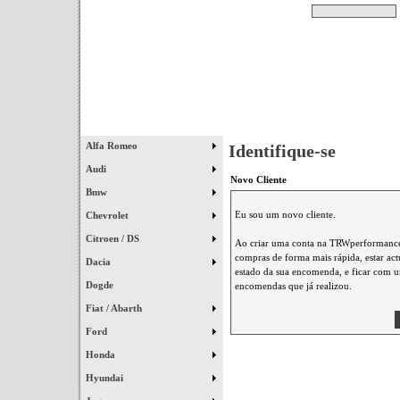
Pesquisar
Início
|
Destaques
|
Alfa Romeo
Identifique-se
Audi
Novo Cliente
Bmw
Eu sou um novo cliente.
Chevrolet
Citroen / DS
Ao criar uma conta na TRWperformance 
compras de forma mais rápida, estar ac
Dacia
estado da sua encomenda, e ficar com um
Dogde
encomendas que já realizou.
Fiat / Abarth
Ford
Honda
Hyundai