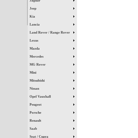
Jaguar
Jeep
Kia
Lancia
Land Rover / Range Rover
Lexus
Mazda
Mercedes
MG Rover
Mini
Mitsubishi
Nissan
Opel Vauxhall
Peugeot
Porsche
Renault
Saab
Seat / Cupra