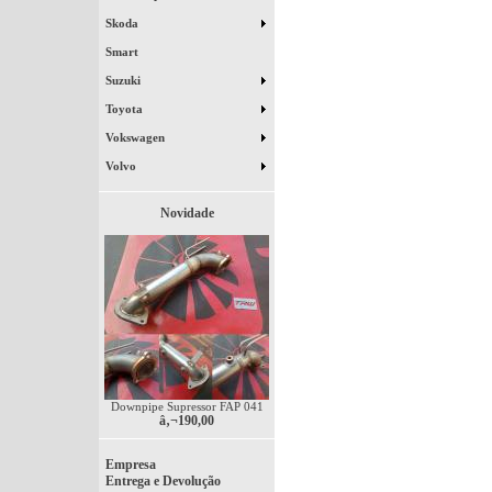
Skoda
Smart
Suzuki
Toyota
Vokswagen
Volvo
Novidade
Downpipe Supressor FAP 041
â‚¬190,00
Empresa
Entrega e Devolução