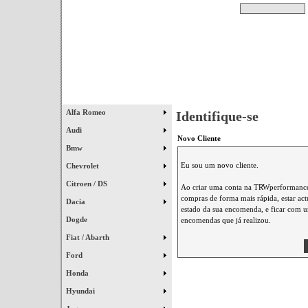
Pesquisar
Início
|
Destaques
|
Alfa Romeo
Identifique-se
Audi
Novo Cliente
Bmw
Eu sou um novo cliente.
Chevrolet
Citroen / DS
Ao criar uma conta na TRWperformance 
compras de forma mais rápida, estar ac
Dacia
estado da sua encomenda, e ficar com um
Dogde
encomendas que já realizou.
Fiat / Abarth
Ford
Honda
Hyundai