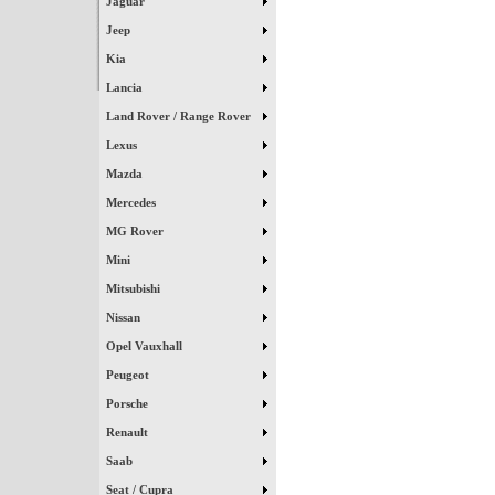
Jaguar
Jeep
Kia
Lancia
Land Rover / Range Rover
Lexus
Mazda
Mercedes
MG Rover
Mini
Mitsubishi
Nissan
Opel Vauxhall
Peugeot
Porsche
Renault
Saab
Seat / Cupra