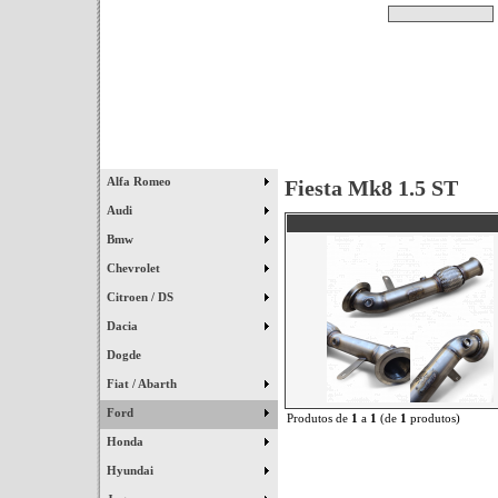
Pesquisar
Início
|
Destaques
|
Alfa Romeo
Fiesta Mk8 1.5 ST
Audi
Bmw
Chevrolet
Citroen / DS
Dacia
Dogde
Fiat / Abarth
Ford
Produtos de
1
a
1
(de
1
produtos)
Honda
Hyundai