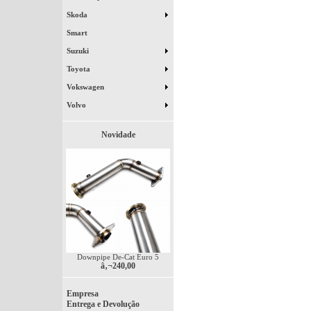
Skoda
Smart
Suzuki
Toyota
Vokswagen
Volvo
Novidade
Downpipe De-Cat Euro 5
â‚¬240,00
Empresa
Entrega e Devolução