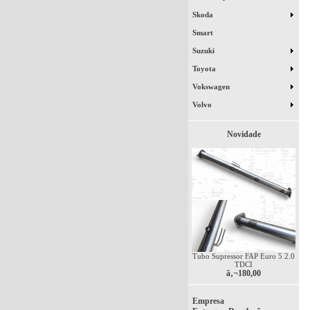
Skoda
Smart
Suzuki
Toyota
Vokswagen
Volvo
Novidade
Tubo Supressor FAP Euro 5 2.0
TDCI
â‚¬180,00
Empresa