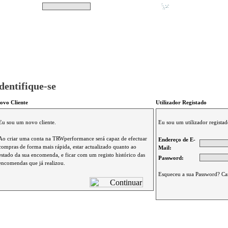
Pesquisar
Não tem produtos no s
|
Destaques
|
Promoções
|
A minha conta
dentifique-se
ovo Cliente
Utilizador Registado
Eu sou um novo cliente.
Eu sou um utilizador registad
Ao criar uma conta na TRWperformance será capaz de efectuar
Endereço de E-
compras de forma mais rápida, estar actualizado quanto ao
Mail:
estado da sua encomenda, e ficar com um registo histórico das
Password:
encomendas que já realizou.
Esqueceu a sua Password? Ca