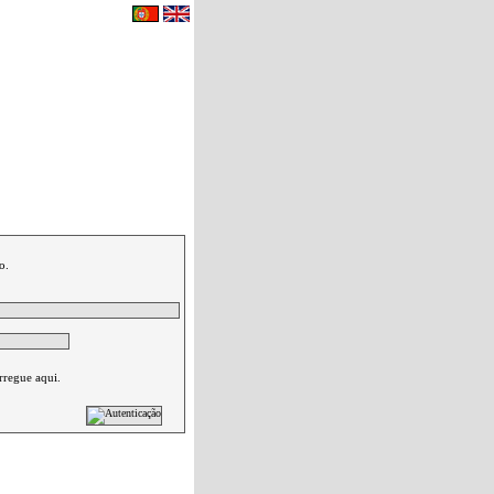
eu carrinho de compras.
|
Contactos
o.
rregue aqui.