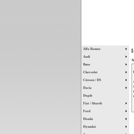
Início
Alfa Romeo
I
Audi
N
Bmw
Chevrolet
Citroen / DS
Dacia
Dogde
Fiat / Abarth
Ford
Honda
Hyundai