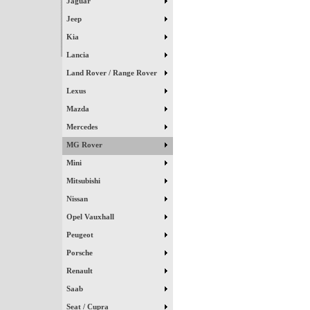
Jaguar
Jeep
Kia
Lancia
Land Rover / Range Rover
Lexus
Mazda
Mercedes
MG Rover
Mini
Mitsubishi
Nissan
Opel Vauxhall
Peugeot
Porsche
Renault
Saab
Seat / Cupra