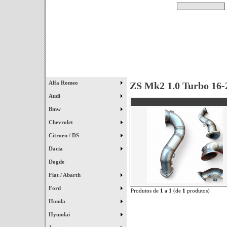
Pesquisar
Início
|
Destaques
|
Alfa Romeo
ZS Mk2 1.0 Turbo 16-
Audi
Bmw
Chevrolet
Citroen / DS
Dacia
Dogde
Fiat / Abarth
Ford
Produtos de
1
a
1
(de
1
produtos)
Honda
Hyundai