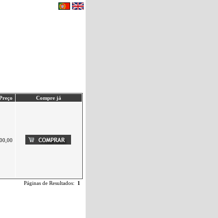
eu carrinho de compras.
|
Contactos
Preço
Compre já
00,00
Páginas de Resultados:
1