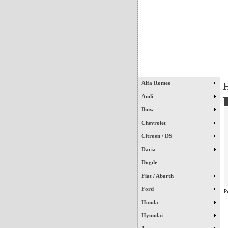
Início
Alfa Romeo
H
Audi
Bmw
Chevrolet
Citroen / DS
Dacia
Dogde
Fiat / Abarth
Ford
P
Honda
Hyundai