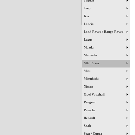
Jaguar
Jeep
Kia
Lancia
Land Rover / Range Rover
Lexus
Mazda
Mercedes
MG Rover
Mini
Mitsubishi
Nissan
Opel Vauxhall
Peugeot
Porsche
Renault
Saab
Seat / Cupra