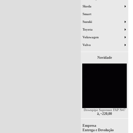
Skoda
Smart
Suzuki
Toyota
Vokswagen
Volvo
Novidade
Downpipe Supressor FAP N47
â‚¬220,00
Empresa
Entrega e Devolução