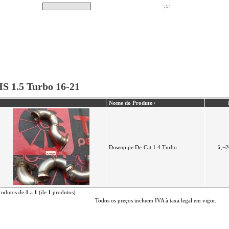
Pesquisar
Não tem produtos no s
|
Destaques
|
Promoções
|
A minha conta
S 1.5 Turbo 16-21
Nome do Produto+
Downpipe De-Cat 1.4 Turbo
â‚¬2
rodutos de
1
a
1
(de
1
produtos)
Todos os preços incluem IVA à taxa legal em vigor.