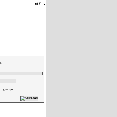
eu carrinho de compras.
|
Contactos
o.
rregue aqui.