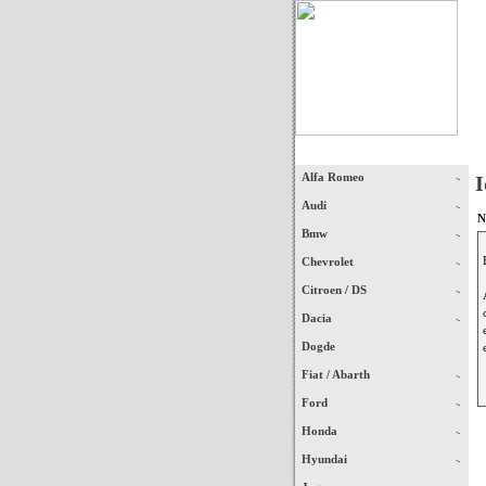
Início
Alfa Romeo
I
Audi
N
Bmw
Chevrolet
Citroen / DS
Dacia
Dogde
Fiat / Abarth
Ford
Honda
Hyundai