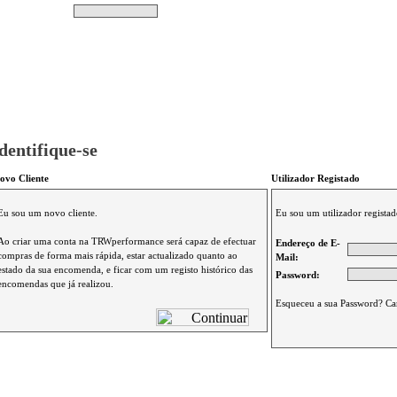
Pesquisar
Não tem produtos no s
|
Destaques
|
Promoções
|
A minha conta
dentifique-se
ovo Cliente
Utilizador Registado
Eu sou um novo cliente.
Eu sou um utilizador registad
Ao criar uma conta na TRWperformance será capaz de efectuar
Endereço de E-
compras de forma mais rápida, estar actualizado quanto ao
Mail:
estado da sua encomenda, e ficar com um registo histórico das
Password:
encomendas que já realizou.
Esqueceu a sua Password? Ca