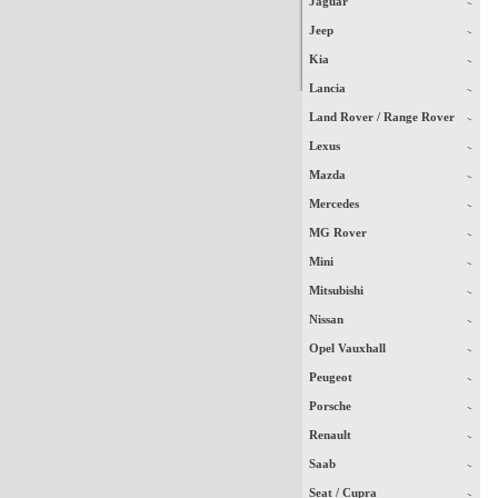
Jaguar
Jeep
Kia
Lancia
Land Rover / Range Rover
Lexus
Mazda
Mercedes
MG Rover
Mini
Mitsubishi
Nissan
Opel Vauxhall
Peugeot
Porsche
Renault
Saab
Seat / Cupra