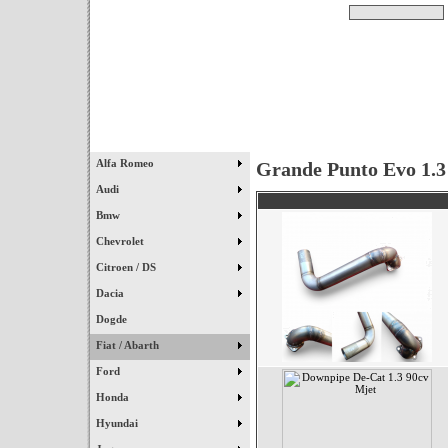
Pesquisar
Início
|
Destaques
|
Alfa Romeo
Grande Punto Evo 1.3 
Audi
Bmw
Chevrolet
Citroen / DS
Dacia
Dogde
Fiat / Abarth
Ford
Honda
Hyundai