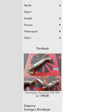
Skoda
Smart
Suzuki
Toyota
Vokswagen
Volvo
Novidade
Downpipe Supressor FAP 041
â‚¬190,00
Empresa
Entrega e Devolução