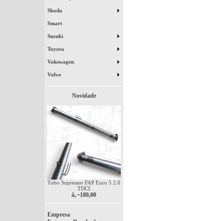
Skoda
Smart
Suzuki
Toyota
Vokswagen
Volvo
Novidade
Tubo Supressor FAP Euro 5 2.0
TDCI
â‚¬180,00
Empresa