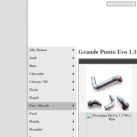
Pesquisar
Início
|
Destaques
|
Alfa Romeo
Grande Punto Evo 1.3 
Audi
Bmw
Chevrolet
Citroen / DS
Dacia
Dogde
Fiat / Abarth
Ford
Honda
Hyundai