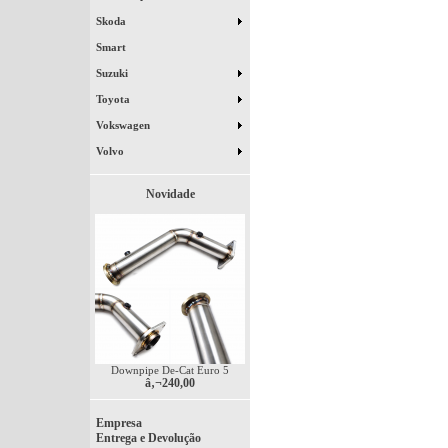
Skoda
Smart
Suzuki
Toyota
Vokswagen
Volvo
Novidade
Downpipe De-Cat Euro 5
â‚¬240,00
Empresa
Entrega e Devolução