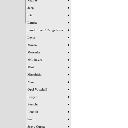
Jaguar
Jeep
Kia
Lancia
Land Rover / Range Rover
Lexus
Mazda
Mercedes
MG Rover
Mini
Mitsubishi
Nissan
Opel Vauxhall
Peugeot
Porsche
Renault
Saab
Seat / Cupra