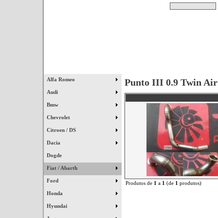
Pesquisar
Início
|
Destaques
|
Alfa Romeo
Punto III 0.9 Twin Air
Audi
Bmw
Chevrolet
Citroen / DS
Dacia
Dogde
Fiat / Abarth
Ford
Produtos de
1
a
1
(de
1
produtos)
Honda
Hyundai