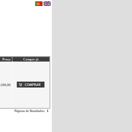
eu carrinho de compras.
|
Contactos
Preço
Compre já
¬200,00
Páginas de Resultados:
1