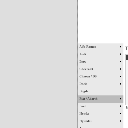
Início
Alfa Romeo
D
Audi
Bmw
Chevrolet
Citroen / DS
Dacia
Dogde
Fiat / Abarth
Ford
P
Honda
Hyundai