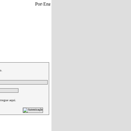
eu carrinho de compras.
|
Contactos
o.
rregue aqui.