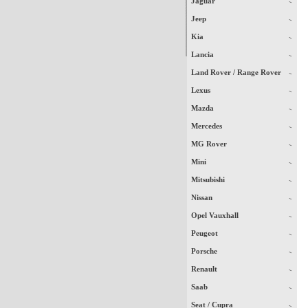
Jaguar
Jeep
Kia
Lancia
Land Rover / Range Rover
Lexus
Mazda
Mercedes
MG Rover
Mini
Mitsubishi
Nissan
Opel Vauxhall
Peugeot
Porsche
Renault
Saab
Seat / Cupra