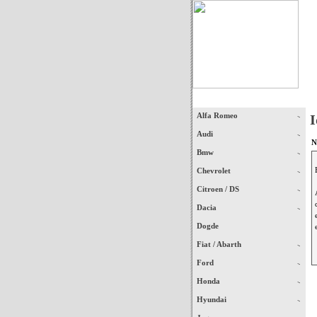
Início
Alfa Romeo
I
Audi
N
Bmw
Chevrolet
Citroen / DS
Dacia
Dogde
Fiat / Abarth
Ford
Honda
Hyundai