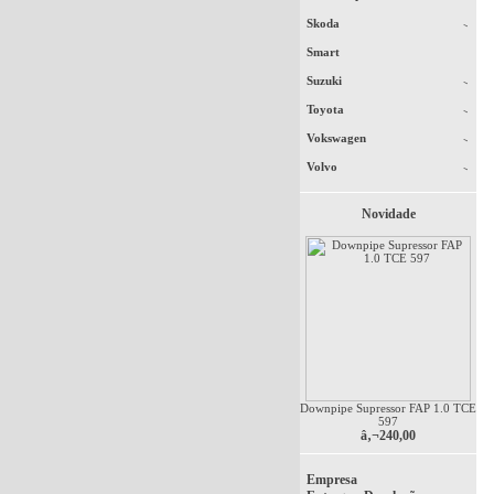
Skoda
Smart
Suzuki
Toyota
Vokswagen
Volvo
Novidade
Downpipe Supressor FAP 1.0 TCE
597
â‚¬240,00
Empresa