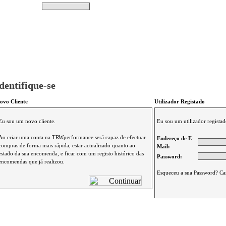
Pesquisar
Não tem produtos no s
|
Destaques
|
Promoções
|
A minha conta
dentifique-se
ovo Cliente
Utilizador Registado
Eu sou um novo cliente.
Eu sou um utilizador registad
Ao criar uma conta na TRWperformance será capaz de efectuar
Endereço de E-
compras de forma mais rápida, estar actualizado quanto ao
Mail:
estado da sua encomenda, e ficar com um registo histórico das
Password:
encomendas que já realizou.
Esqueceu a sua Password? Ca