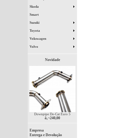
Skoda
Smart
Suzuki
Toyota
Vokswagen
Volvo
Novidade
Downpipe De-Cat Euro 5
â‚¬240,00
Empresa
Entrega e Devolução