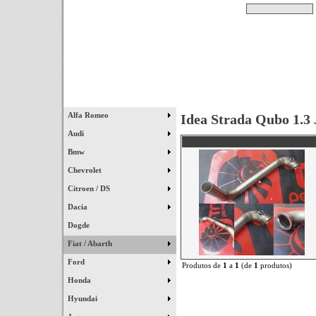
Pesquisar
Início
|
Destaques
|
Alfa Romeo
Idea Strada Qubo 1.3
Audi
Bmw
Chevrolet
Citroen / DS
Dacia
Dogde
Fiat / Abarth
Ford
Produtos de
1
a
1
(de
1
produtos)
Honda
Hyundai