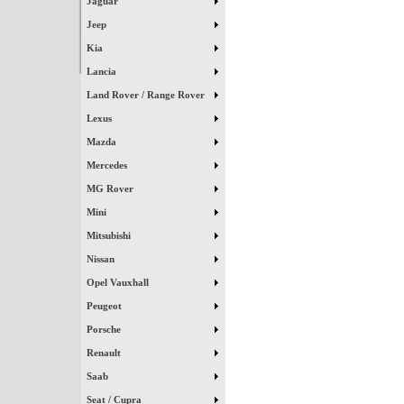
Jaguar
Jeep
Kia
Lancia
Land Rover / Range Rover
Lexus
Mazda
Mercedes
MG Rover
Mini
Mitsubishi
Nissan
Opel Vauxhall
Peugeot
Porsche
Renault
Saab
Seat / Cupra