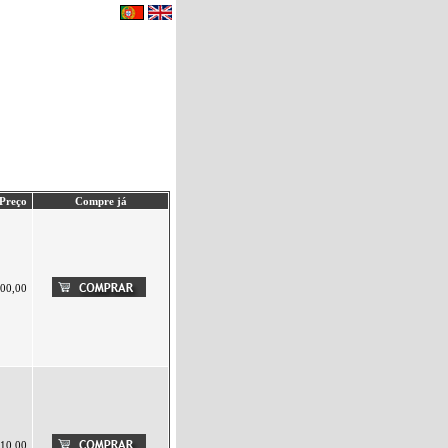
eu carrinho de compras.
|
Contactos
Preço
Compre já
00,00
10,00