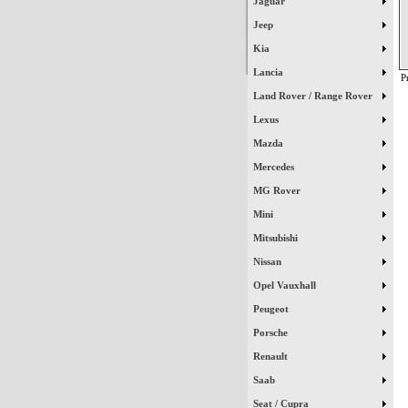
Jaguar
Jeep
Kia
Lancia
P
Land Rover / Range Rover
Lexus
Mazda
Mercedes
MG Rover
Mini
Mitsubishi
Nissan
Opel Vauxhall
Peugeot
Porsche
Renault
Saab
Seat / Cupra