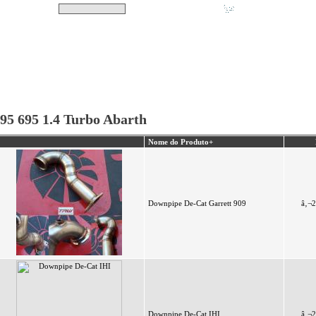
Pesquisar
Não tem produtos no s
|
Destaques
|
Promoções
|
A minha conta
95 695 1.4 Turbo Abarth
Nome do Produto+
Downpipe De-Cat Garrett 909
â‚¬2
Downpipe De-Cat IHI
â‚¬2