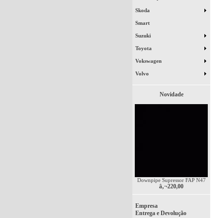
Skoda
Smart
Suzuki
Toyota
Vokswagen
Volvo
Novidade
Downpipe Supressor FAP N47
â‚¬220,00
Empresa
Entrega e Devolução