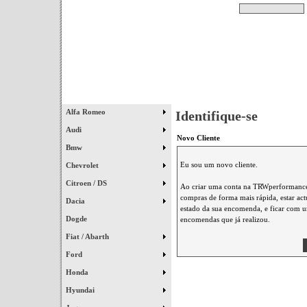
Pesquisar
Início
|
Destaques
|
Alfa Romeo
Identifique-se
Audi
Novo Cliente
Bmw
Eu sou um novo cliente.
Chevrolet
Citroen / DS
Ao criar uma conta na TRWperformance 
compras de forma mais rápida, estar ac
Dacia
estado da sua encomenda, e ficar com um
Dogde
encomendas que já realizou.
Fiat / Abarth
Ford
Honda
Hyundai