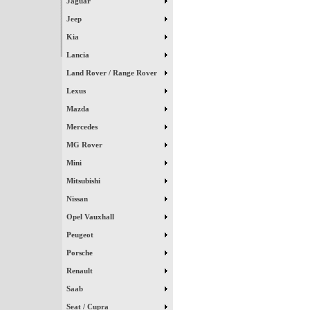
Jaguar
Jeep
Kia
Lancia
Land Rover / Range Rover
Lexus
Mazda
Mercedes
MG Rover
Mini
Mitsubishi
Nissan
Opel Vauxhall
Peugeot
Porsche
Renault
Saab
Seat / Cupra