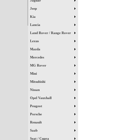
Jaguar
Jeep
Kia
Lancia
Land Rover / Range Rover
Lexus
Mazda
Mercedes
MG Rover
Mini
Mitsubishi
Nissan
Opel Vauxhall
Peugeot
Porsche
Renault
Saab
Seat / Cupra