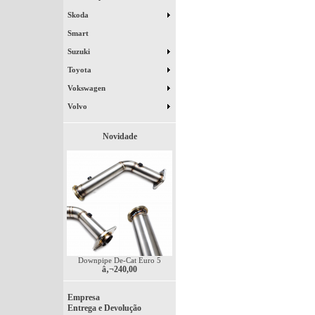
Skoda
Smart
Suzuki
Toyota
Vokswagen
Volvo
Novidade
Downpipe De-Cat Euro 5
â‚¬240,00
Empresa
Entrega e Devolução