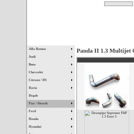
Pesquisar
Início
|
Destaques
|
Alfa Romeo
Panda II 1.3 Multijet 
Audi
Bmw
Chevrolet
Citroen / DS
Dacia
Dogde
Fiat / Abarth
Ford
Honda
Hyundai