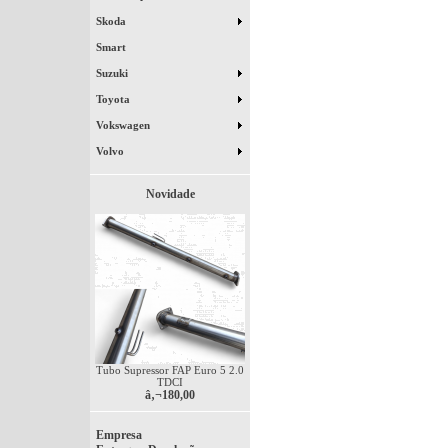
Skoda
Smart
Suzuki
Toyota
Vokswagen
Volvo
Novidade
Tubo Supressor FAP Euro 5 2.0
TDCI
â‚¬180,00
Empresa