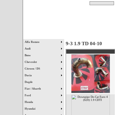
Pesquisar
Início
|
Destaques
|
Alfa Romeo
9-3 1.9 TD 04-10
Audi
Bmw
Chevrolet
Citroen / DS
Dacia
Dogde
Fiat / Abarth
Ford
Honda
Hyundai