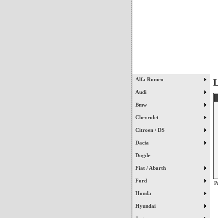
Início
Alfa Romeo
L
Audi
Bmw
Chevrolet
Citroen / DS
Dacia
Dogde
Fiat / Abarth
Ford
P
Honda
Hyundai