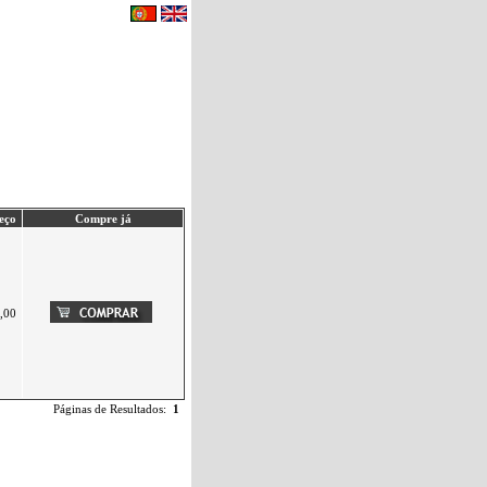
eu carrinho de compras.
|
Contactos
eço
Compre já
,00
Páginas de Resultados:
1