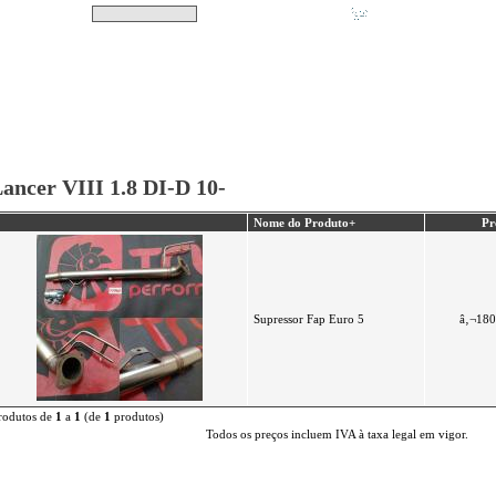
Pesquisar
Não tem produtos no s
|
Destaques
|
Promoções
|
A minha conta
ancer VIII 1.8 DI-D 10-
Nome do Produto+
Pr
Supressor Fap Euro 5
â‚¬180
rodutos de
1
a
1
(de
1
produtos)
Todos os preços incluem IVA à taxa legal em vigor.