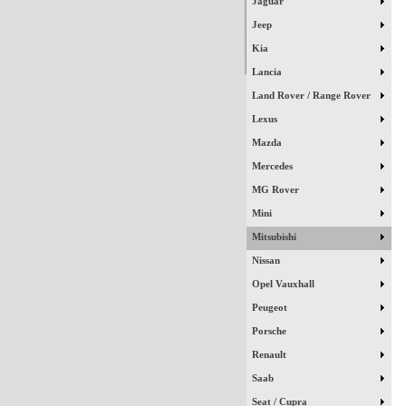
Jaguar
Jeep
Kia
Lancia
Land Rover / Range Rover
Lexus
Mazda
Mercedes
MG Rover
Mini
Mitsubishi
Nissan
Opel Vauxhall
Peugeot
Porsche
Renault
Saab
Seat / Cupra