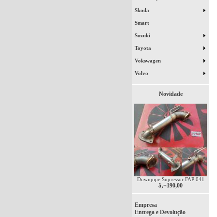
Skoda
Smart
Suzuki
Toyota
Vokswagen
Volvo
Novidade
Downpipe Supressor FAP 041
â‚¬190,00
Empresa
Entrega e Devolução