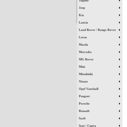
Jaguar
Jeep
Kia
Lancia
Land Rover / Range Rover
Lexus
Mazda
Mercedes
MG Rover
Mini
Mitsubishi
Nissan
Opel Vauxhall
Peugeot
Porsche
Renault
Saab
Seat / Cupra