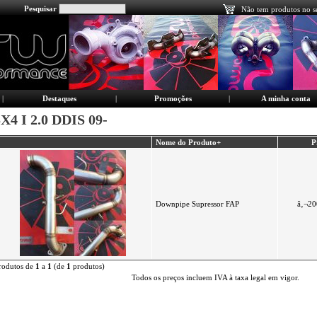
Pesquisar
Não tem produtos no s
|
Destaques
|
Promoções
|
A minha conta
X4 I 2.0 DDIS 09-
Nome do Produto+
P
Downpipe Supressor FAP
â‚¬20
rodutos de
1
a
1
(de
1
produtos)
Todos os preços incluem IVA à taxa legal em vigor.