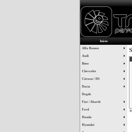
Início
Alfa Romeo
S
Audi
Bmw
Chevrolet
Citroen / DS
Dacia
Dogde
Fiat / Abarth
Ford
P
Honda
Hyundai