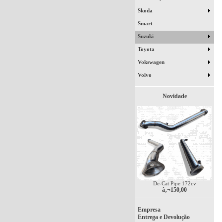
Skoda
Smart
Suzuki
Toyota
Vokswagen
Volvo
Novidade
De-Cat Pipe 172cv
â‚¬150,00
Empresa
Entrega e Devolução