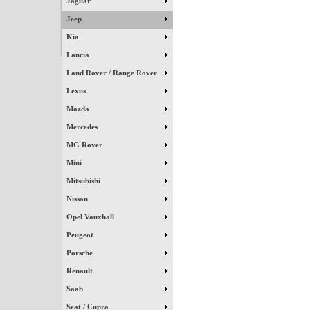
Jaguar
Jeep
Kia
Lancia
Land Rover / Range Rover
Lexus
Mazda
Mercedes
MG Rover
Mini
Mitsubishi
Nissan
Opel Vauxhall
Peugeot
Porsche
Renault
Saab
Seat / Cupra