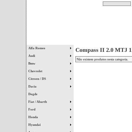
Pesquisar
Início
|
Destaques
|
Alfa Romeo
Compass II 2.0 MTJ 1
Audi
Não existem produtos nesta categoria.
Bmw
Chevrolet
Citroen / DS
Dacia
Dogde
Fiat / Abarth
Ford
Honda
Hyundai