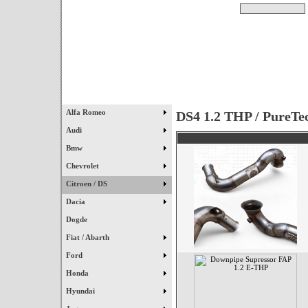
Pesquisar
Início
|
Destaques
|
Alfa Romeo
DS4 1.2 THP / PureTe
Audi
Bmw
Chevrolet
Citroen / DS
Dacia
Dogde
Fiat / Abarth
Ford
Honda
Hyundai