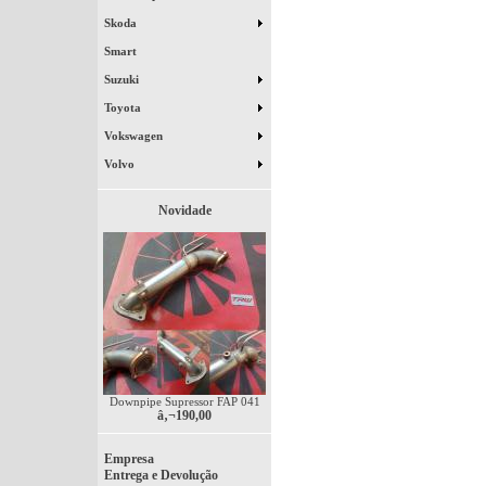
Skoda
Smart
Suzuki
Toyota
Vokswagen
Volvo
Novidade
Downpipe Supressor FAP 041
â‚¬190,00
Empresa
Entrega e Devolução