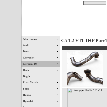
Pesquisar
Início
|
Destaques
|
Alfa Romeo
C5 1.2 VTI THP Pure
Audi
Bmw
Chevrolet
Citroen / DS
Dacia
Dogde
Fiat / Abarth
Ford
Honda
Hyundai