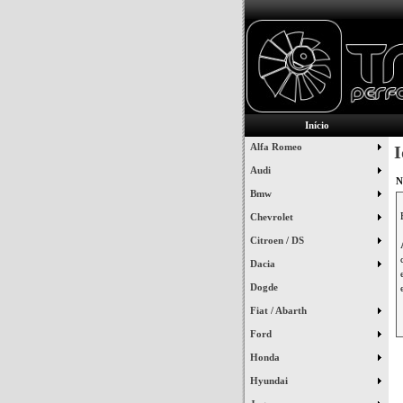
Início
Alfa Romeo
I
Audi
N
Bmw
Chevrolet
Citroen / DS
Dacia
Dogde
Fiat / Abarth
Ford
Honda
Hyundai