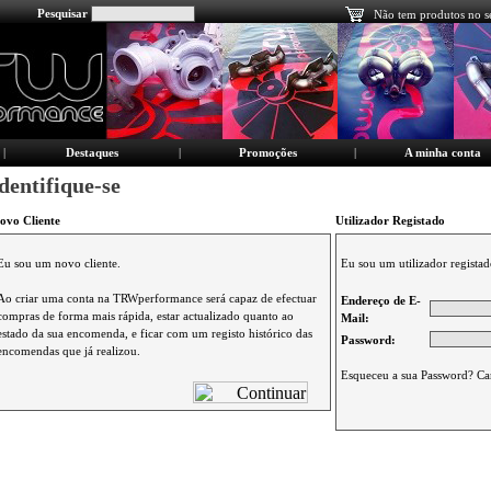
Pesquisar
Não tem produtos no s
|
Destaques
|
Promoções
|
A minha conta
dentifique-se
ovo Cliente
Utilizador Registado
Eu sou um novo cliente.
Eu sou um utilizador registad
Ao criar uma conta na TRWperformance será capaz de efectuar
Endereço de E-
compras de forma mais rápida, estar actualizado quanto ao
Mail:
estado da sua encomenda, e ficar com um registo histórico das
Password:
encomendas que já realizou.
Esqueceu a sua Password? Ca