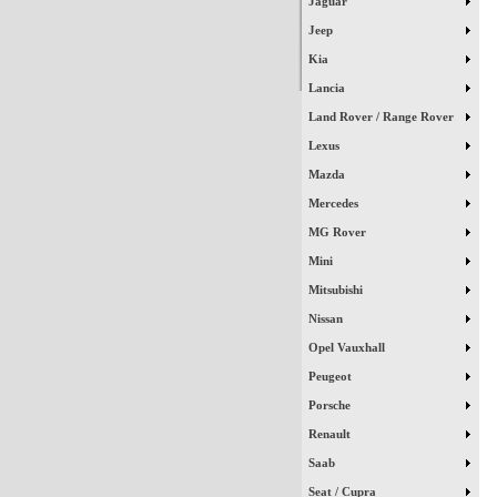
Jaguar
Jeep
Kia
Lancia
Land Rover / Range Rover
Lexus
Mazda
Mercedes
MG Rover
Mini
Mitsubishi
Nissan
Opel Vauxhall
Peugeot
Porsche
Renault
Saab
Seat / Cupra