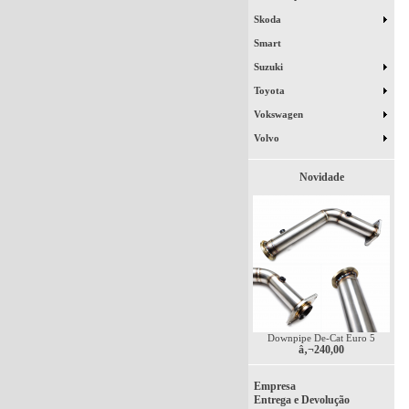
Skoda
Smart
Suzuki
Toyota
Vokswagen
Volvo
Novidade
Downpipe De-Cat Euro 5
â‚¬240,00
Empresa
Entrega e Devolução