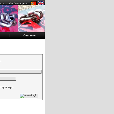
eu carrinho de compras.
|
Contactos
o.
rregue aqui.