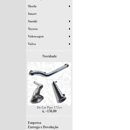
Skoda
Smart
Suzuki
Toyota
Vokswagen
Volvo
Novidade
De-Cat Pipe 172cv
â‚¬150,00
Empresa
Entrega e Devolução