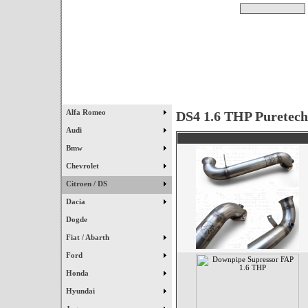
Pesquisar
Início
|
Destaques
|
Alfa Romeo
DS4 1.6 THP Puretech
Audi
Bmw
Chevrolet
Citroen / DS
Dacia
Dogde
Fiat / Abarth
Ford
Honda
Hyundai