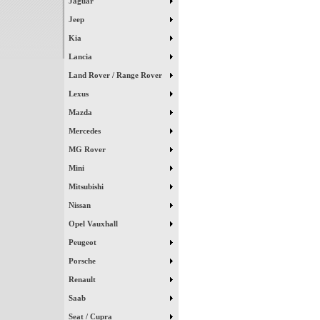
Jaguar
Jeep
Kia
Lancia
Land Rover / Range Rover
Lexus
Mazda
Mercedes
MG Rover
Mini
Mitsubishi
Nissan
Opel Vauxhall
Peugeot
Porsche
Renault
Saab
Seat / Cupra