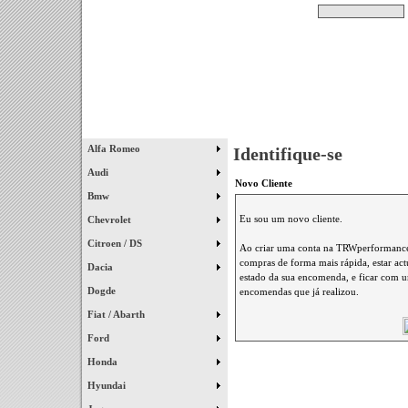
Pesquisar
Início
|
Destaques
|
Alfa Romeo
Identifique-se
Audi
Novo Cliente
Bmw
Eu sou um novo cliente.
Chevrolet
Citroen / DS
Ao criar uma conta na TRWperformance 
compras de forma mais rápida, estar ac
Dacia
estado da sua encomenda, e ficar com um
Dogde
encomendas que já realizou.
Fiat / Abarth
Ford
Honda
Hyundai