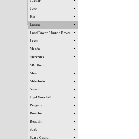
Jaguar
Jeep
Kia
Lancia
Land Rover / Range Rover
Lexus
Mazda
Mercedes
MG Rover
Mini
Mitsubishi
Nissan
Opel Vauxhall
Peugeot
Porsche
Renault
Saab
Seat / Cupra