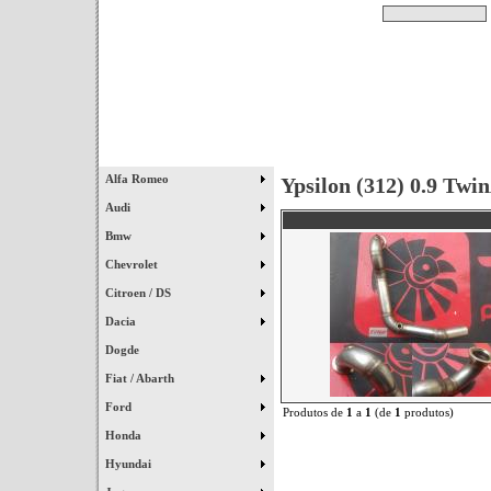
Pesquisar
Início
|
Destaques
|
Alfa Romeo
Ypsilon (312) 0.9 Twi
Audi
Bmw
Chevrolet
Citroen / DS
Dacia
Dogde
Fiat / Abarth
Ford
Produtos de
1
a
1
(de
1
produtos)
Honda
Hyundai