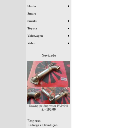
Skoda
Smart
Suzuki
Toyota
Vokswagen
Volvo
Novidade
Downpipe Supressor FAP 041
â‚¬190,00
Empresa
Entrega e Devolução