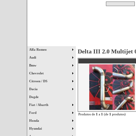
Pesquisar
Início
|
Destaques
|
Alfa Romeo
Delta III 2.0 Multijet
Audi
Bmw
Chevrolet
Citroen / DS
Dacia
Dogde
Fiat / Abarth
Ford
Produtos de
1
a
1
(de
1
produtos)
Honda
Hyundai