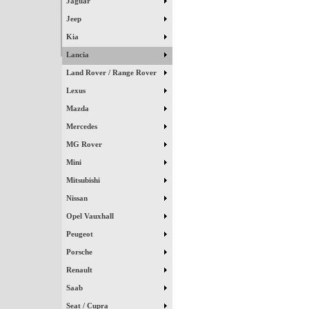
Jaguar
Jeep
Kia
Lancia
Land Rover / Range Rover
Lexus
Mazda
Mercedes
MG Rover
Mini
Mitsubishi
Nissan
Opel Vauxhall
Peugeot
Porsche
Renault
Saab
Seat / Cupra