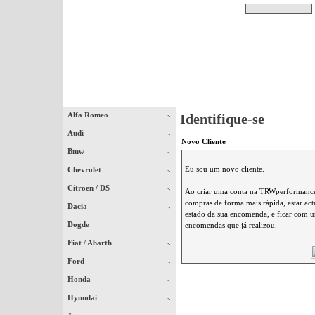
Pesquisar
Início
|
Destaques
|
Alfa Romeo
Identifique-se
Audi
Novo Cliente
Bmw
Eu sou um novo cliente.
Chevrolet
Citroen / DS
Ao criar uma conta na TRWperformance 
compras de forma mais rápida, estar ac
Dacia
estado da sua encomenda, e ficar com um
Dogde
encomendas que já realizou.
Fiat / Abarth
Ford
Honda
Hyundai