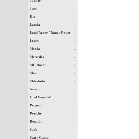
Jaguar
Jeep
Kia
Lancia
Land Rover / Range Rover
Lexus
Mazda
Mercedes
MG Rover
Mini
Mitsubishi
Nissan
Opel Vauxhall
Peugeot
Porsche
Renault
Saab
Seat / Cupra