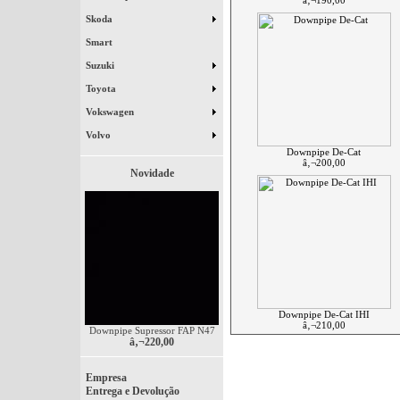
â‚¬190,00
Skoda
Smart
Suzuki
Toyota
Vokswagen
Volvo
Downpipe De-Cat
â‚¬200,00
Novidade
Downpipe De-Cat IHI
â‚¬210,00
Downpipe Supressor FAP N47
â‚¬220,00
Empresa
Entrega e Devolução