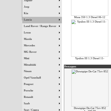
Jaguar
Jeep
Kia
Musa 350 1.3 Diesel 06-12
Lancia
Land Rover / Range Rover
Lexus
Mazda
Mercedes
MG Rover
Mini
Ypsilon III 1.3 Diesel 11-
Mitsubishi
Destaques
Nissan
Opel Vauxhall
Peugeot
Porsche
Renault
Saab
Downpipe De-Cat 75cv 852
Seat / Cupra