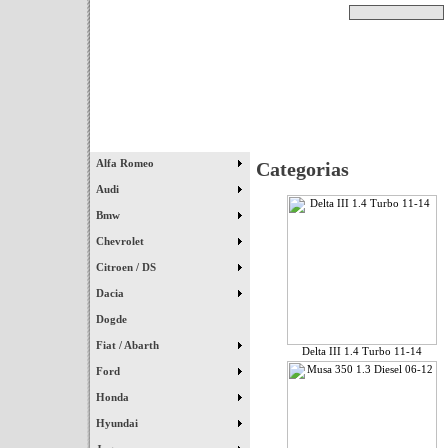
Pesquisar
Início
|
Destaques
|
Alfa Romeo
Categorias
Audi
Bmw
Chevrolet
Citroen / DS
Dacia
Dogde
Fiat / Abarth
Delta III 1.4 Turbo 11-14
Ford
Honda
Hyundai