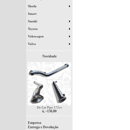
Skoda
Smart
Suzuki
Toyota
Vokswagen
Volvo
Novidade
De-Cat Pipe 172cv
â‚¬150,00
Empresa
Entrega e Devolução