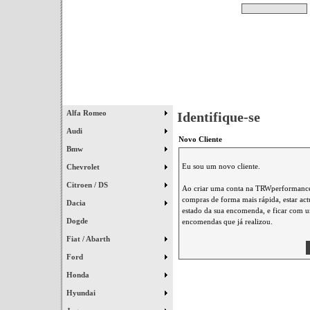
Pesquisar
Início
|
Destaques
|
Alfa Romeo
Identifique-se
Audi
Novo Cliente
Bmw
Eu sou um novo cliente.
Chevrolet
Citroen / DS
Ao criar uma conta na TRWperformance 
compras de forma mais rápida, estar ac
Dacia
estado da sua encomenda, e ficar com um
Dogde
encomendas que já realizou.
Fiat / Abarth
Ford
Honda
Hyundai