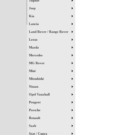
Jaguar
Jeep
Kia
Lancia
Land Rover / Range Rover
Lexus
Mazda
Mercedes
MG Rover
Mini
Mitsubishi
Nissan
Opel Vauxhall
Peugeot
Porsche
Renault
Saab
Seat / Cupra