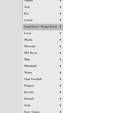
Jaguar
Jeep
Kia
Lancia
Land Rover / Range Rover
Lexus
Mazda
Mercedes
MG Rover
Mini
Mitsubishi
Nissan
Opel Vauxhall
Peugeot
Porsche
Renault
Saab
Seat / Cupra