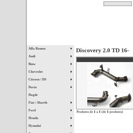
Pesquisar
Início
|
Destaques
|
Alfa Romeo
Discovery 2.0 TD 16-
Audi
Bmw
Chevrolet
Citroen / DS
Dacia
Dogde
Fiat / Abarth
Ford
Produtos de
1
a
1
(de
1
produtos)
Honda
Hyundai