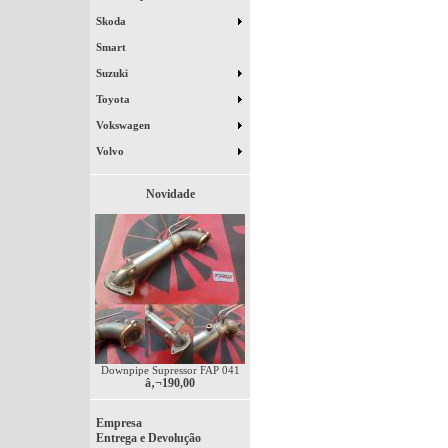
Skoda
Smart
Suzuki
Toyota
Vokswagen
Volvo
Novidade
Downpipe Supressor FAP 041
â‚¬190,00
Empresa
Entrega e Devolução