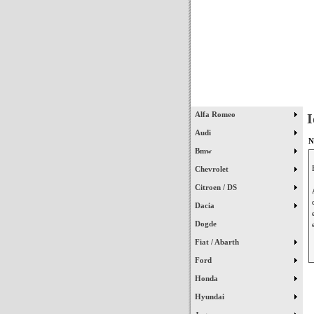
Início
Alfa Romeo
I
Audi
N
Bmw
Chevrolet
Citroen / DS
Dacia
Dogde
Fiat / Abarth
Ford
Honda
Hyundai