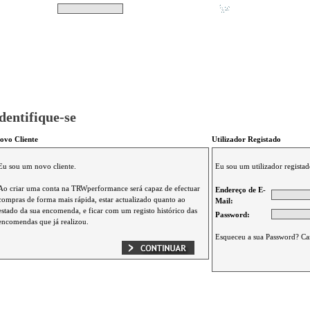
Pesquisar
Não tem produtos no s
|
Destaques
|
Promoções
|
A minha conta
dentifique-se
ovo Cliente
Utilizador Registado
Eu sou um novo cliente.
Eu sou um utilizador registad
Ao criar uma conta na TRWperformance será capaz de efectuar
Endereço de E-
compras de forma mais rápida, estar actualizado quanto ao
Mail:
estado da sua encomenda, e ficar com um registo histórico das
Password:
encomendas que já realizou.
Esqueceu a sua Password? Ca