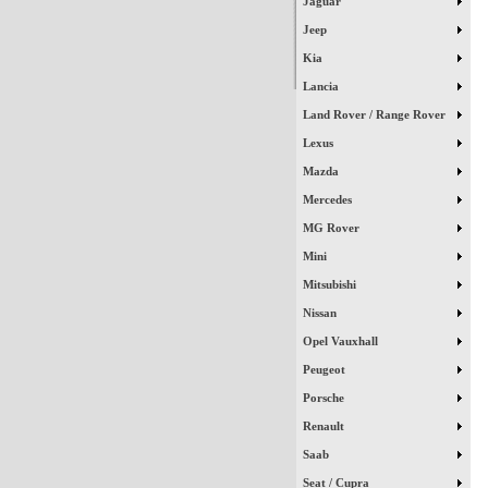
Jaguar
Jeep
Kia
Lancia
Land Rover / Range Rover
Lexus
Mazda
Mercedes
MG Rover
Mini
Mitsubishi
Nissan
Opel Vauxhall
Peugeot
Porsche
Renault
Saab
Seat / Cupra