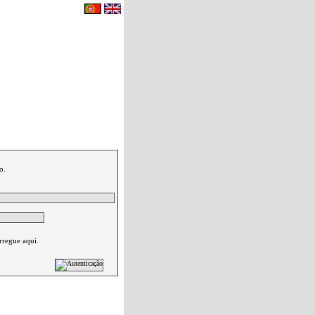
eu carrinho de compras.
|
Contactos
o.
rregue aqui.