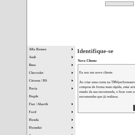
Pesquisar
Início
|
Destaques
|
Alfa Romeo
Identifique-se
Audi
Novo Cliente
Bmw
Eu sou um novo cliente.
Chevrolet
Citroen / DS
Ao criar uma conta na TRWperformance 
compras de forma mais rápida, estar ac
Dacia
estado da sua encomenda, e ficar com um
Dogde
encomendas que já realizou.
Fiat / Abarth
Ford
Honda
Hyundai