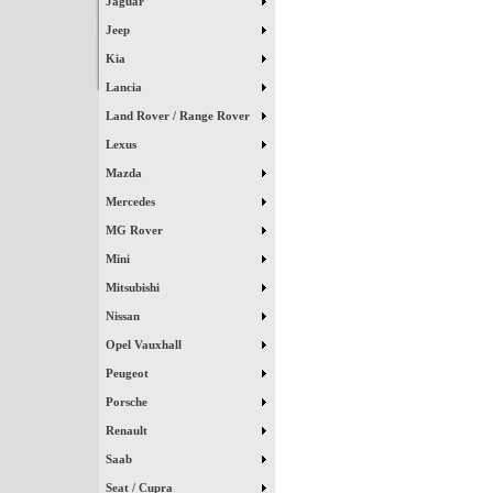
Jaguar
Jeep
Kia
Lancia
Land Rover / Range Rover
Lexus
Mazda
Mercedes
MG Rover
Mini
Mitsubishi
Nissan
Opel Vauxhall
Peugeot
Porsche
Renault
Saab
Seat / Cupra