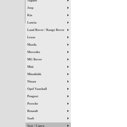
Jaguar
Jeep
Kia
Lancia
Land Rover / Range Rover
Lexus
Mazda
Mercedes
MG Rover
Mini
Mitsubishi
Nissan
Opel Vauxhall
Peugeot
Porsche
Renault
Saab
Seat / Cupra