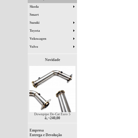
Skoda
Smart
Suzuki
Toyota
Vokswagen
Volvo
Novidade
Downpipe De-Cat Euro 5
â‚¬240,00
Empresa
Entrega e Devolução