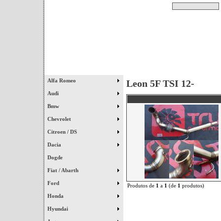
Pesquisar
Início
|
Destaques
|
Alfa Romeo
Leon 5F TSI 12-
Audi
Bmw
Chevrolet
Citroen / DS
Dacia
Dogde
Fiat / Abarth
Ford
Produtos de
1
a
1
(de
1
produtos)
Honda
Hyundai