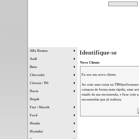
Pesquisar
Início
|
Destaques
|
Alfa Romeo
Identifique-se
Audi
Novo Cliente
Bmw
Eu sou um novo cliente.
Chevrolet
Citroen / DS
Ao criar uma conta na TRWperformance 
compras de forma mais rápida, estar ac
Dacia
estado da sua encomenda, e ficar com um
Dogde
encomendas que já realizou.
Fiat / Abarth
Ford
Honda
Hyundai