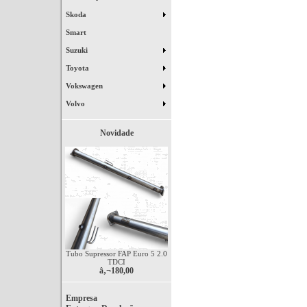
Skoda
Smart
Suzuki
Toyota
Vokswagen
Volvo
Novidade
Tubo Supressor FAP Euro 5 2.0
TDCI
â‚¬180,00
Empresa