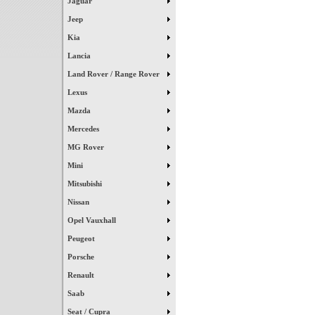
Jaguar
Jeep
Kia
Lancia
Land Rover / Range Rover
Lexus
Mazda
Mercedes
MG Rover
Mini
Mitsubishi
Nissan
Opel Vauxhall
Peugeot
Porsche
Renault
Saab
Seat / Cupra