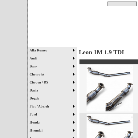
Pesquisar
Início
|
Destaques
|
Alfa Romeo
Leon 1M 1.9 TDI
Audi
Bmw
Chevrolet
Citroen / DS
Dacia
Dogde
Fiat / Abarth
Ford
Honda
Hyundai