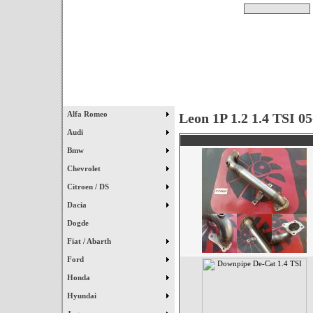
Pesquisar
Início
|
Destaques
|
Alfa Romeo
Leon 1P 1.2 1.4 TSI 05
Audi
Bmw
Chevrolet
Citroen / DS
Dacia
Dogde
Fiat / Abarth
Ford
Honda
Hyundai