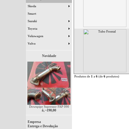
Skoda
Smart
Suzuki
Toyota
Vokswagen
Volvo
Novidade
Produtos de
1
a
6
(de
6
produtos)
Downpipe Supressor FAP 090
â‚¬190,00
Empresa
Entrega e Devolução