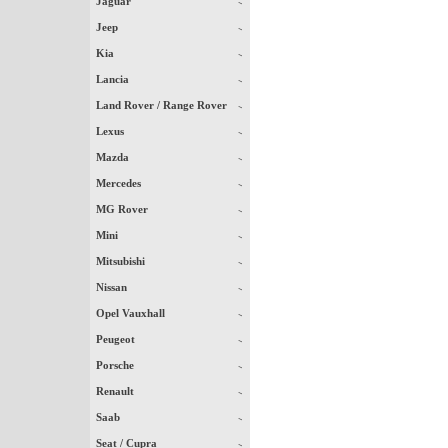
Jaguar
Jeep
Kia
Lancia
Land Rover / Range Rover
Lexus
Mazda
Mercedes
MG Rover
Mini
Mitsubishi
Nissan
Opel Vauxhall
Peugeot
Porsche
Renault
Saab
Seat / Cupra