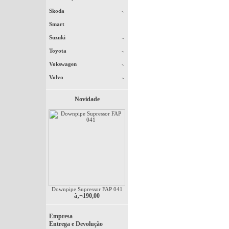
Skoda
Smart
Suzuki
Toyota
Vokswagen
Volvo
Novidade
Downpipe Supressor FAP 041
â‚¬190,00
Empresa
Entrega e Devolução