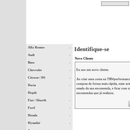
Pesquisar
Início
|
Destaques
|
Alfa Romeo
Identifique-se
Audi
Novo Cliente
Bmw
Eu sou um novo cliente.
Chevrolet
Citroen / DS
Ao criar uma conta na TRWperformance 
compras de forma mais rápida, estar ac
Dacia
estado da sua encomenda, e ficar com um
Dogde
encomendas que já realizou.
Fiat / Abarth
Ford
Honda
Hyundai