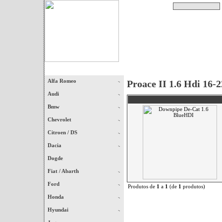
Pesquisar
Início
|
Destaques
|
Alfa Romeo
Proace II 1.6 Hdi 16-2
Audi
Bmw
Chevrolet
Citroen / DS
Dacia
Dogde
Fiat / Abarth
Ford
Produtos de
1
a
1
(de
1
produtos)
Honda
Hyundai