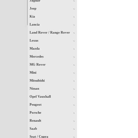
Jaguar
Jeep
Kia
Lancia
Land Rover / Range Rover
Lexus
Mazda
Mercedes
MG Rover
Mini
Mitsubishi
Nissan
Opel Vauxhall
Peugeot
Porsche
Renault
Saab
Seat / Cupra