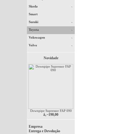
Skoda
Smart
Suzuki
Toyota
Vokswagen
Volvo
Novidade
Downpipe Supressor FAP 090
â‚¬190,00
Empresa
Entrega e Devolução