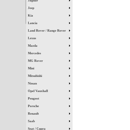
Jaguar
Jeep
Kia
Lancia
Land Rover / Range Rover
Lexus
Mazda
Mercedes
MG Rover
Mini
Mitsubishi
Nissan
Opel Vauxhall
Peugeot
Porsche
Renault
Saab
Seat / Cupra