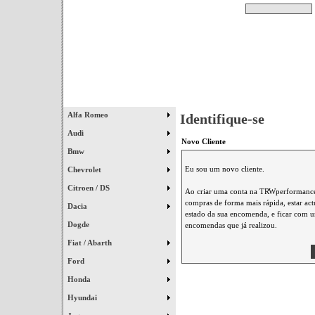
Pesquisar
Início
|
Destaques
|
Alfa Romeo
Identifique-se
Audi
Novo Cliente
Bmw
Eu sou um novo cliente.
Chevrolet
Citroen / DS
Ao criar uma conta na TRWperformance 
compras de forma mais rápida, estar ac
Dacia
estado da sua encomenda, e ficar com um
Dogde
encomendas que já realizou.
Fiat / Abarth
Ford
Honda
Hyundai