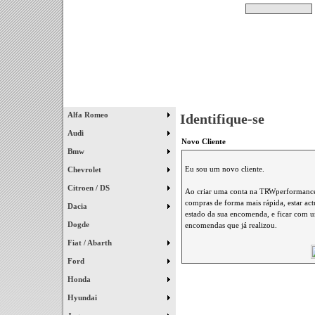
Pesquisar
Início
|
Destaques
|
Alfa Romeo
Identifique-se
Audi
Novo Cliente
Bmw
Eu sou um novo cliente.
Chevrolet
Citroen / DS
Ao criar uma conta na TRWperformance 
compras de forma mais rápida, estar ac
Dacia
estado da sua encomenda, e ficar com um
Dogde
encomendas que já realizou.
Fiat / Abarth
Ford
Honda
Hyundai