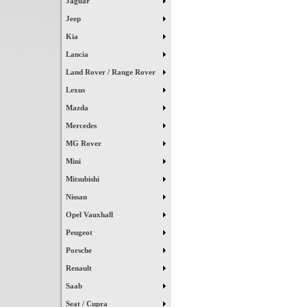
Jaguar
Jeep
Kia
Lancia
Land Rover / Range Rover
Lexus
Mazda
Mercedes
MG Rover
Mini
Mitsubishi
Nissan
Opel Vauxhall
Peugeot
Porsche
Renault
Saab
Seat / Cupra