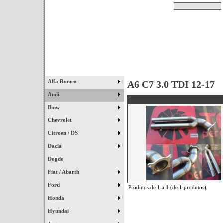
Pesquisar
Início
|
Destaques
|
Alfa Romeo
A6 C7 3.0 TDI 12-17
Audi
Bmw
Chevrolet
Citroen / DS
Dacia
Dogde
Fiat / Abarth
Ford
Produtos de
1
a
1
(de
1
produtos)
Honda
Hyundai