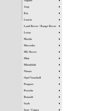
Jaguar
Jeep
Kia
Lancia
Land Rover / Range Rover
Lexus
Mazda
Mercedes
MG Rover
Mini
Mitsubishi
Nissan
Opel Vauxhall
Peugeot
Porsche
Renault
Saab
Seat / Cupra