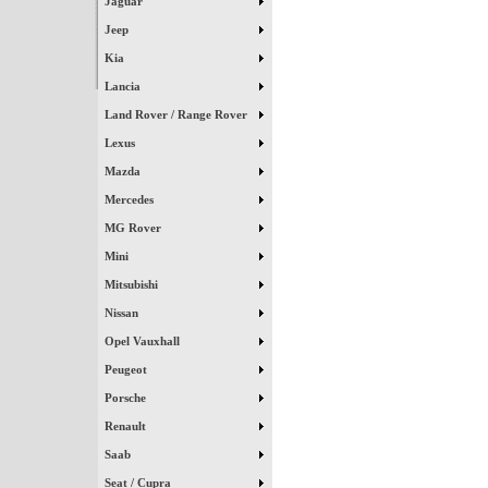
Jaguar
Jeep
Kia
Lancia
Land Rover / Range Rover
Lexus
Mazda
Mercedes
MG Rover
Mini
Mitsubishi
Nissan
Opel Vauxhall
Peugeot
Porsche
Renault
Saab
Seat / Cupra