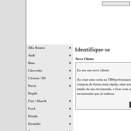
Pesquisar
Início
|
Destaques
|
Alfa Romeo
Identifique-se
Audi
Novo Cliente
Bmw
Eu sou um novo cliente.
Chevrolet
Citroen / DS
Ao criar uma conta na TRWperformance 
compras de forma mais rápida, estar ac
Dacia
estado da sua encomenda, e ficar com um
Dogde
encomendas que já realizou.
Fiat / Abarth
Ford
Honda
Hyundai